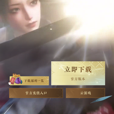
新闻
把寒妃打入冷宫吧，陛下！外面已经40℃啦！
08-05
新闻
半价时装、绑凿礼包……逆水寒88萌趣专场等您来！
08-04
新闻
【新时装】沁一口甜！穿上新衣，坠入马卡龙色的童话梦境
08-04
延
凤
半
新闻
夏日清凉突袭！绝品发型【浅溪】清爽登场
08-03
温
赵
杨
詹
林
唐
萨
胡
黄
关
姚
霍
陈
佟
仇
李
章
黄
叶
王
曹
周
黄
银
单
张
陆
一
凰
步
关
陈
瑞
文
丽
雯
志
诗
顶
彦
霄
大
惠
庆
来
睿
庆
廷
志
珊
仲
向
锦
淑
法
传
龄
临
雯
捷
黄
敏
安
卓
萍
婷
炫
逸
顶
斌
云
洲
芬
有
发
睿
年
怀
峰
珊
铭
荣
炎
英
大
致
师
奇
科
洲
逸
网易公司版权所有 ©1997-2026
网易游戏隐私政策及儿童个人信息保护规则
批准文号：国新出审[2019]1658号
出版物号：ISBN 978-7-498-06532-2
违法及不良信息举报中心
ICP备案：粤B2-20090191-18
点击查看家长关爱平台
网络游戏行业防沉迷自律公约